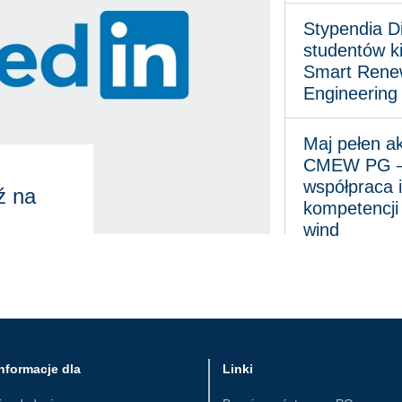
Stypendia DigiWin
Stypendia D
studentów k
Smart Rene
Engineering
Maj pełen aktywno
Maj pełen a
CMEW PG – 
współpraca i
ź na
kompetencji 
wind
nformacje dla
Linki