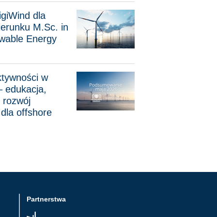
d dla studentów kierunku M.Sc. in Smart Renewable Energy E
igiWind dla
ierunku M.Sc. in
wable Energy
ści w CMEW PG – edukacja, współpraca i rozwój kompetencji d
ktywności w
edukacja,
 rozwój
dla offshore
Partnerstwa