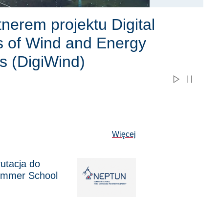
ind – transformacja
tyczna w UE
Aktualności
Więcej
utacja do
ja do NEPTUN Summer School 2026
mmer School