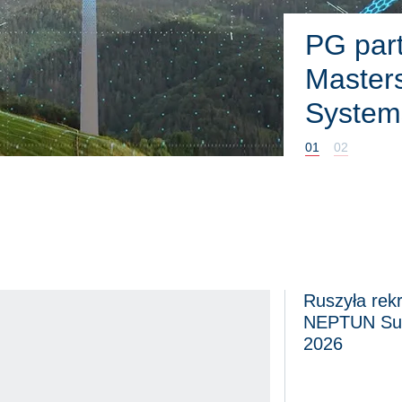
HybridW
energe
01
02
Ruszyła rekr
 na bieżąco
Ruszyła rekrutac
NEPTUN Su
2026